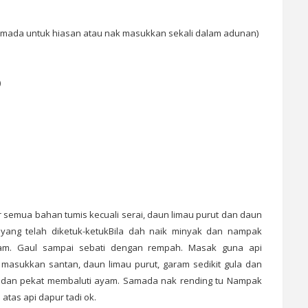
(samada untuk hiasan atau nak masukkan sekali dalam adunan)
)
r semua bahan tumis kecuali serai, daun limau purut dan daun
 yang telah diketuk-ketukBila dah naik minyak dan nampak
am. Gaul sampai sebati dengan rempah. Masak guna api
masukkan santan, daun limau purut, garam sedikit gula dan
i dan pekat membaluti ayam. Samada nak rending tu Nampak
 atas api dapur tadi ok.