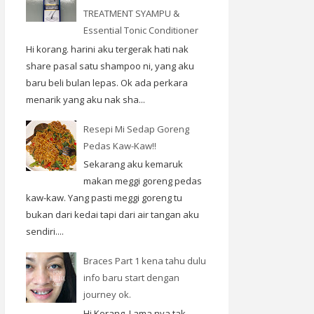
TREATMENT SYAMPU &
Essential Tonic Conditioner
Hi korang. harini aku tergerak hati nak
share pasal satu shampoo ni, yang aku
baru beli bulan lepas. Ok ada perkara
menarik yang aku nak sha...
Resepi Mi Sedap Goreng
Pedas Kaw-Kaw!!
Sekarang aku kemaruk
makan meggi goreng pedas
kaw-kaw. Yang pasti meggi goreng tu
bukan dari kedai tapi dari air tangan aku
sendiri....
Braces Part 1 kena tahu dulu
info baru start dengan
journey ok.
Hi Korang. Lama nya tak