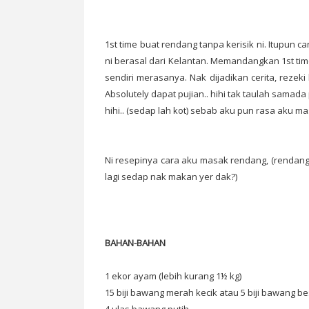
1st time buat rendang tanpa kerisik ni. Itupun c
ni berasal dari Kelantan. Memandangkan 1st time
sendiri merasanya. Nak dijadikan cerita, reze
Absolutely dapat pujian.. hihi tak taulah samad
hihi.. (sedap lah kot) sebab aku pun rasa aku m
Ni resepinya cara aku masak rendang, (rendang 
lagi sedap nak makan yer dak?)
BAHAN-BAHAN
1 ekor ayam (lebih kurang 1½ kg)
15 biji bawang merah kecik atau 5 biji bawang b