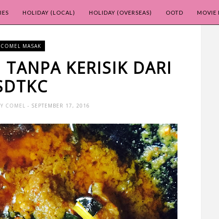
IES
HOLIDAY (LOCAL)
HOLIDAY (OVERSEAS)
OOTD
MOVIE 
COMEL MASAK
TANPA KERISIK DARI
SDTKC
Y COMEL
- SEPTEMBER 17, 2016