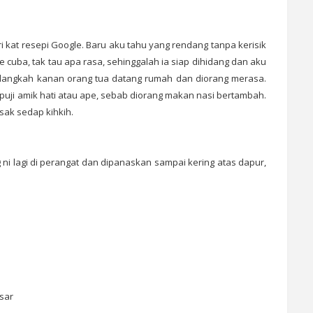
ari kat resepi Google. Baru aku tahu yang rendang tanpa kerisik
 cuba, tak tau apa rasa, sehinggalah ia siap dihidang dan aku
ki langkah kanan orang tua datang rumah dan diorang merasa.
a puji amik hati atau ape, sebab diorang makan nasi bertambah.
asak sedap kihkih.
ni lagi di perangat dan dipanaskan sampai kering atas dapur,
esar