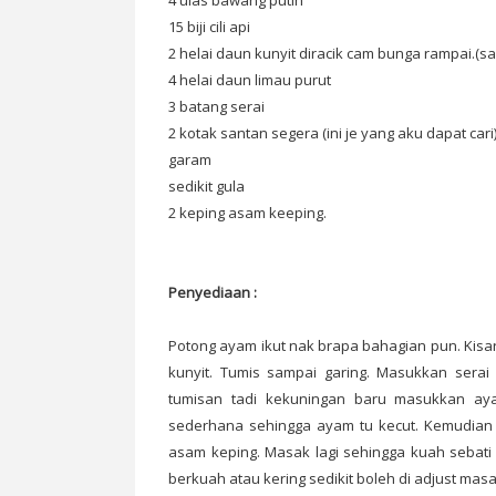
4 ulas bawang putih
15 biji cili api
2 helai daun kunyit diracik cam bunga rampai.
4 helai daun limau purut
3 batang serai
2 kotak santan segera (ini je yang aku dapat cari
garam
sedikit gula
2 keping asam keeping.
Penyediaan :
Potong ayam ikut nak brapa bahagian pun. Kisa
kunyit. Tumis sampai garing. Masukkan serai
tumisan tadi kekuningan baru masukkan ay
sederhana sehingga ayam tu kecut. Kemudian 
asam keping. Masak lagi sehingga kuah sebat
berkuah atau kering sedikit boleh di adjust masa