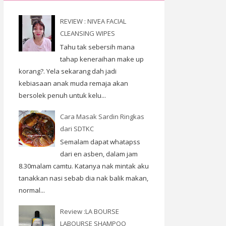
REVIEW : NIVEA FACIAL
CLEANSING WIPES
Tahu tak sebersih mana
tahap keneraihan make up
korang?. Yela sekarang dah jadi
kebiasaan anak muda remaja akan
bersolek penuh untuk kelu...
Cara Masak Sardin Ringkas
dari SDTKC
Semalam dapat whatapss
dari en asben, dalam jam
8.30malam camtu. Katanya nak mintak aku
tanakkan nasi sebab dia nak balik makan,
normal...
Review :LA BOURSE
LABOURSE SHAMPOO