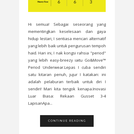
Hi semua! Sebagai seseorang yang
mementingkan keselesaan dan gaya
hidup lestari, I sentiasa mencari alternatif
yang lebih baik untuk pengurusan tempoh
haid. Hari ini, I nak kongsi rahsia "period"
yang lebih easy-breezy iaitu Go&Move™
Period Underwear.Lepas I cuba sendiri
satu kitaran penuh, jujur I katakan: ini
adalah pelaburan terbaik untuk diri I
sendiri! Mari kita tengok kenapa.Inovasi
Luar Biasa: Rekaan Gusset 3-4
LapisanApa...
CONTINUE READING