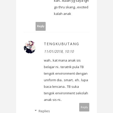
kan.. itulah yg saya tgh
go thru skang...excited
kalah anak
Reply
TENGKUBUTANG
11/01/2018, 10:10
wah.. kat mana anak sis
belajar ni.. teratrik pula TB
tengok environment dengan
uniform dia.. smart.. eh.. lupa
baca lencana.. TB suka
tengok environment sekolah
anak sis ni..
Reply
Replies