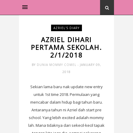
AZRIEL'S DIARY
AZRIEL DIHARI
PERTAMA SEKOLAH.
2/1/2018
BY
DUNIA MOMMY COMEL
- JANUARY 09,
2018
Sekian lama baru nak update new entry
untuk 1st time 2018. Permulaan yang
mencabar dalam hidup bagi tahun baru.
Antaranya tahun ni Azriel dah start pre
school. Yang lebih excited adalah mommy
lah. Mana tidaknya dari sekecil-kecil tapak