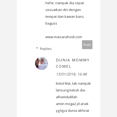
hehe. nampak dia cepat
sesuaikan diri dengan
tempat dan kawan baru.
baguss
www.maisarahsidi.com
Reply
Replies
DUNIA MOMMY
COMEL
13/01/2018, 16:48
betul Mai, tak nampak
lansung kekok dia..
alhamdulillah
amiin moga2 jd anak
yg bjya dunia akhirat