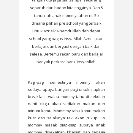
tangan kita jaga dia, sampai sekarang
separuh dari badan kita tingginya. Dah 5
tahun lah anak mommy tahun ni. So
dimana pilihan pre school yang terbaik
untuk Azriel? Alhamdulillah dah dapat
school yang bagus insyaAllah Azriel akan
berlajar dan bergaul dengan baik dan
selesa. Bertemu rakan baru dan berlajar
banyak perkara baru. InsyaAllah.
Pagi-pagi semestinya mommy akan
sedaya upaya bangun pagi untuk siapkan
breakfast, walau mommy tahu di sekolah
nanti cikgu akan sediakan makan dan
minum kamu. Mommmy tahu kamu makan
kuat dan selalunya tak akan cukup. So
mommy masak siap-siap supaya anak
mommy dibekalkan khasiat dan tenaga