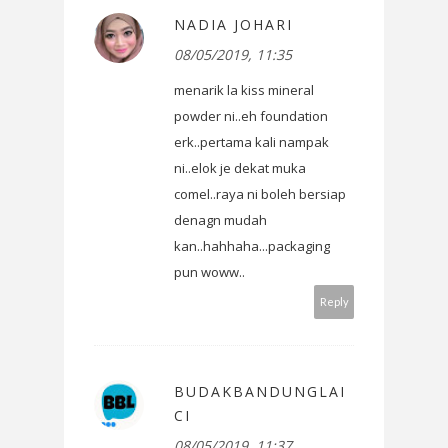
NADIA JOHARI
08/05/2019, 11:35
menarik la kiss mineral
powder ni..eh foundation
erk..pertama kali nampak
ni..elok je dekat muka
comel..raya ni boleh bersiap
denagn mudah
kan..hahhaha...packaging
pun woww..
Reply
BUDAKBANDUNGLAI
CI
08/05/2019, 11:37