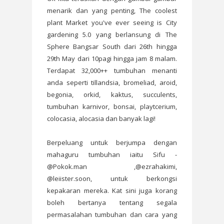
menarik dan yang penting, The coolest
plant Market you've ever seeing is City
gardening 5.0 yang berlansung di The
Sphere Bangsar South dari 26th hingga
29th May dari 10pagi hingga jam 8 malam.
Terdapat 32,000++ tumbuhan menanti
anda seperti tillandsia, bromeliad, aroid,
begonia, orkid, kaktus, succulents,
tumbuhan karnivor, bonsai, playtcerium,
colocasia, alocasia dan banyak lagi!
Berpeluang untuk berjumpa dengan
mahaguru tumbuhan iaitu Sifu -
@Pokok.man ,@ezrahakimi,
@leiister.soon, untuk berkongsi
kepakaran mereka. Kat sini juga korang
boleh bertanya tentang segala
permasalahan tumbuhan dan cara yang