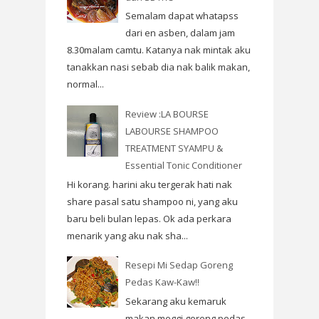
Semalam dapat whatapss
dari en asben, dalam jam
8.30malam camtu. Katanya nak mintak aku
tanakkan nasi sebab dia nak balik makan,
normal...
Review :LA BOURSE
LABOURSE SHAMPOO
TREATMENT SYAMPU &
Essential Tonic Conditioner
Hi korang. harini aku tergerak hati nak
share pasal satu shampoo ni, yang aku
baru beli bulan lepas. Ok ada perkara
menarik yang aku nak sha...
Resepi Mi Sedap Goreng
Pedas Kaw-Kaw!!
Sekarang aku kemaruk
makan meggi goreng pedas