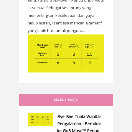
Bertukar ke Go&Move™ Period Underwear
Hi semua! Sebagai seseorang yang
mementingkan keselesaan dan gaya
hidup lestari, I sentiasa mencari alternatif
yang lebih baik untuk penguru...
RECENT POSTS
Bye-Bye Tuala Wanita!
Pengalaman I Bertukar
ke Go&Move™ Period