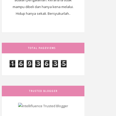
adalah pengalaman. Kerana ia tidak
mampu dibeli dan hanya kena melalui.
Hidup hanya sekali. Bersyukurlah..
TOTAL PAGEVIEWS
1
6
9
3
6
3
5
TRUSTED BLOGGER