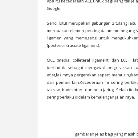
Apa itu kecederaan ACL untuk bagi yang tak jel
Google.
Sendi lutut merupakan gabungan 2 tulang iaitu t
merupakan elemen penting dalam memegang strukt
ligamen yang memegang untuk mengukuhkan sen
(posterior cruciate ligament),
MCL (medial colleteral ligament) dan LCL ( la
bertindak sebagai mengawal pergerakkan tul
atlet,lazimnya pergerakan seperti memusingkan
dari pemain lain.Kecederaan ini sering berlak
takraw, badminton dan bola jaring. Selain itu 
sering berlaku didalam kemalangan jalan raya.
gambaran jelas bagi yang masih 