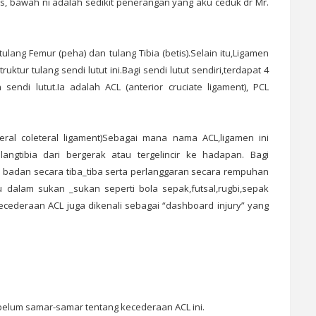
as, bawah ni adalah sedikit penerangan yang aku ceduk dr Mr.
ulang Femur (peha) dan tulang Tibia (betis).Selain itu,Ligamen
ur tulang sendi lutut ini.Bagi sendi lutut sendiri,terdapat 4
di lutut.Ia adalah ACL (anterior cruciate ligament), PCL
teral coleteral ligament)Sebagai mana nama ACL,ligamen ini
angtibia dari bergerak atau tergelincir ke hadapan. Bagi
 badan secara tiba_tiba serta perlanggaran secara rempuhan
u dalam sukan _sukan seperti bola sepak,futsal,rugbi,sepak
kecederaan ACL juga dikenali sebagai “dashboard injury” yang
belum samar-samar tentang kecederaan ACL ini.