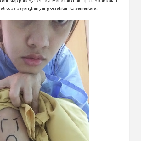
drill siap parking skru lagi. Mana tak cuak. Tipu lah kan kalau
 hati cuba bayangkan yang kesakitan itu sementara..