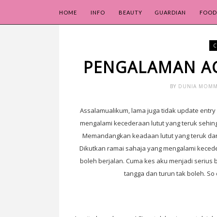
HOME
INFO
BEAUTY
GUARDIAN
FOOD
C
PENGALAMAN AC
BY
DUNIA MOM
Assalamualikum, lama juga tidak update entry
mengalami kecederaan lutut yang teruk sehingg
Memandangkan keadaan lutut yang teruk dan 
Dikutkan ramai sahaja yang mengalami keceder
boleh berjalan. Cuma kes aku menjadi serius
tangga dan turun tak boleh. So 