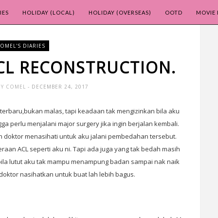
IES
HOLIDAY (LOCAL)
HOLIDAY (OVERSEAS)
OOTD
MOVIE 
OMEL'S DIARIES
L RECONSTRUCTION.
MY COMEL
- DECEMBER 24, 2017
 terbaru,bukan malas, tapi keadaan tak mengizinkan bila aku
a perlu menjalani major surgery jika ingin berjalan kembali.
doktor menasihati untuk aku jalani pembedahan tersebut.
aan ACL seperti aku ni. Tapi ada juga yang tak bedah masih
 bila lutut aku tak mampu menampung badan sampai nak naik
doktor nasihatkan untuk buat lah lebih bagus.