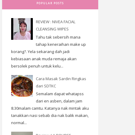
POPULAR POSTS
REVIEW : NIVEA FACIAL
CLEANSING WIPES
Tahu tak sebersih mana
tahap keneraihan make up
korang?. Yela sekarang dah jadi
kebiasaan anak muda remaja akan
bersolek penuh untuk kelu...
Cara Masak Sardin Ringkas
dari SDTKC
Semalam dapat whatapss
dari en asben, dalam jam
8.30malam camtu. Katanya nak mintak aku
tanakkan nasi sebab dia nak balik makan,
normal...