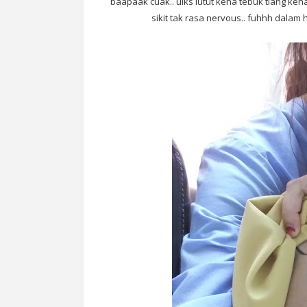
baapaak cuak.. uiks lutut kena tebuk tlang kena 
sikit tak rasa nervous.. fuhhh dalam