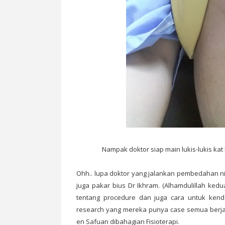
Nampak doktor siap main lukis-lukis kat ka
Ohh.. lupa doktor yang jalankan pembedahan ni
juga pakar bius Dr Ikhram. (Alhamdulillah k
tentang procedure dan juga cara untuk ken
research yang mereka punya case semua berjay
en Safuan dibahagian Fisioterapi.