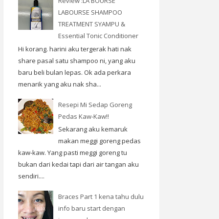
Review :LA BOURSE
LABOURSE SHAMPOO
TREATMENT SYAMPU &
Essential Tonic Conditioner
Hi korang. harini aku tergerak hati nak
share pasal satu shampoo ni, yang aku
baru beli bulan lepas. Ok ada perkara
menarik yang aku nak sha...
Resepi Mi Sedap Goreng
Pedas Kaw-Kaw!!
Sekarang aku kemaruk
makan meggi goreng pedas
kaw-kaw. Yang pasti meggi goreng tu
bukan dari kedai tapi dari air tangan aku
sendiri....
Braces Part 1 kena tahu dulu
info baru start dengan