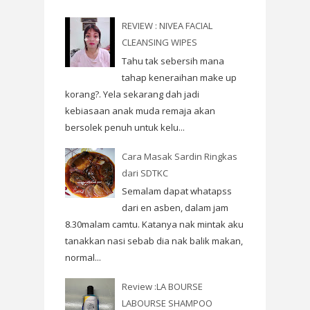
REVIEW : NIVEA FACIAL
CLEANSING WIPES
Tahu tak sebersih mana
tahap keneraihan make up
korang?. Yela sekarang dah jadi
kebiasaan anak muda remaja akan
bersolek penuh untuk kelu...
Cara Masak Sardin Ringkas
dari SDTKC
Semalam dapat whatapss
dari en asben, dalam jam
8.30malam camtu. Katanya nak mintak aku
tanakkan nasi sebab dia nak balik makan,
normal...
Review :LA BOURSE
LABOURSE SHAMPOO