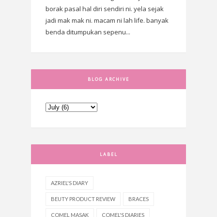
borak pasal hal diri sendiri ni. yela sejak
jadi mak mak ni. macam ni lah life. banyak
benda ditumpukan sepenu...
BLOG ARCHIVE
LABEL
AZRIEL'S DIARY
BEUTY PRODUCT REVIEW
BRACES
COMEL MASAK
COMEL'S DIARIES