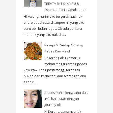
TREATMENT SYAMPU &
Essential Tonic Conditioner
Hi korang. harini aku tergerak hati nak
share pasal satu shampoo ni, yang aku
baru beli bulan lepas. Ok ada perkara
menarik yang aku nak sha...
Resepi Mi Sedap Goreng
Pedas Kaw-Kaw!!
Sekarang aku kemaruk
makan meggi goreng pedas
kaw-kaw. Yang pasti meggi goreng tu
bukan dari kedai tapi dari air tangan aku
sendiri....
Braces Part 1 kena tahu dulu
info baru start dengan
journey ok.
Hi Korang. Lama nya tak